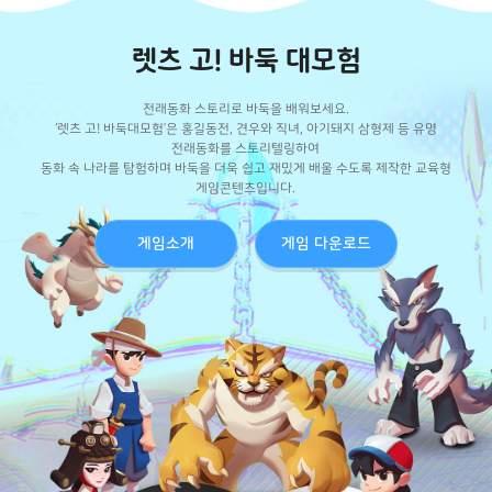
렛츠 고! 바둑 대모험
전래동화 스토리로 바둑을 배워보세요.
‘렛츠 고! 바둑대모험’은 홍길동전, 견우와 직녀, 아기돼지 삼형제 등 유명
전래동화를 스토리텔링하여
동화 속 나라를 탐험하며 바둑을 더욱 쉽고 재밌게 배울 수도록 제작한 교육형
게임콘텐츠입니다.
게임소개
게임 다운로드